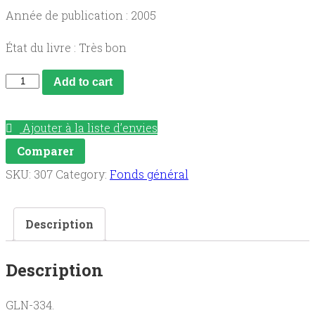
Année de publication : 2005
État du livre : Très bon
Le
Add to cart
semainier
chrétien
Ajouter à la liste d’envies
2005-
Comparer
2006
SKU:
307
Category:
Fonds général
quantity
Description
Description
GLN-334.