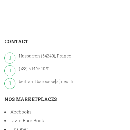
CONTACT
Hasparren (64240), France
(+33) 6 14 76 10 91
bertrand.barousse[at]neuf.fr
NOS MARKETPLACES
Abebooks
Livre Rare Book
Uniliber