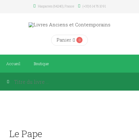
Hasparren (64240), France
(+33) 6 14 76 10 91
Panier
0
Accueil
Boutique
Le Pape