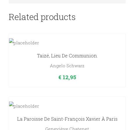
Profession
Religieuse,
Related products
Célébration
pour
un
défunt.
Taizé, Lieu De Communion.
quantity
Angelo Schwarz
€
12,95
La Paroisse De Saint-François Xavier À Paris
Geneviève Chatenet