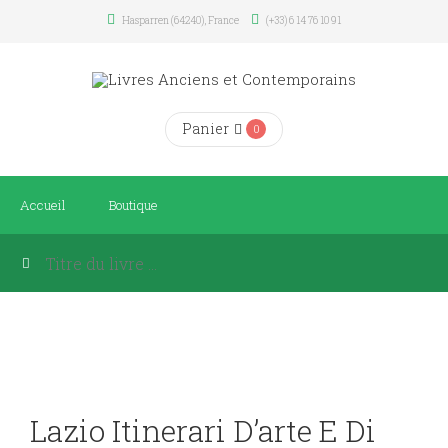
Hasparren (64240), France
(+33) 6 14 76 10 91
Panier
0
Accueil
Boutique
Lazio Itinerari D’arte E Di