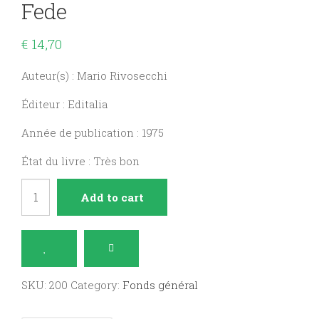
Fede
€
14,70
Auteur(s) : Mario Rivosecchi
Éditeur : Editalia
Année de publication : 1975
État du livre : Très bon
Lazio
Add to cart
itinerari
d'arte
e
di
SKU:
200
Category:
Fonds général
fede
quantity