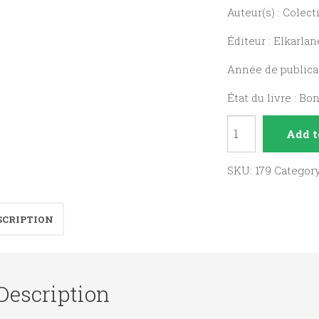
Auteur(s) : Colect
Éditeur : Elkarla
Année de publicat
État du livre : Bo
Lau
Add t
Anaia
umezurtzak
SKU:
179
Categor
/
four
SCRIPTION
orphaned
brothers
quantity
Description