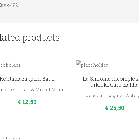
Eusk-182.
lated products
Kontaidazu Ipuin Bat II
La Sinfonía Incomplet
Urkiola, Gure Izaldia
adette Cuxart & Mitxel Murua
Joseba I. Legarza Asteg
€
12,50
€
25,50