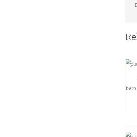
Re
bern