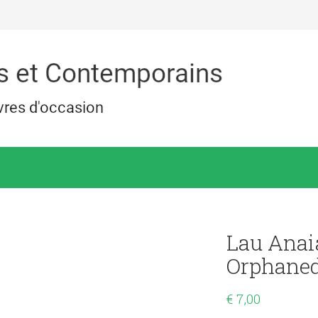
Lau Anai
Orphaned
€
7,00