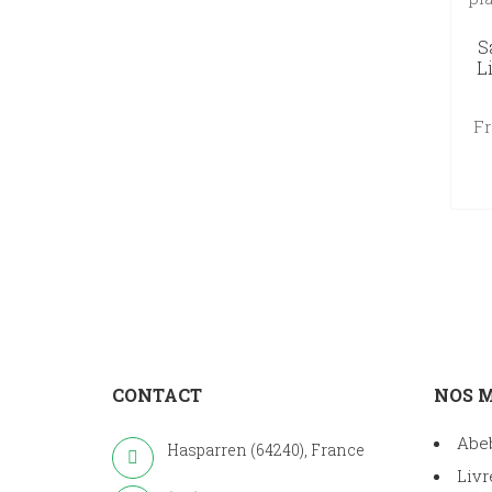
S
L
Fr
CONTACT
NOS 
Abe
Hasparren (64240), France
Livr