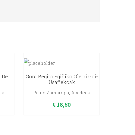
a De
Gora Begira Egiñiko Olerri Goi-
.
Usañekoak
ia
Paulo Zamarripa, Abadeak
€
18,50