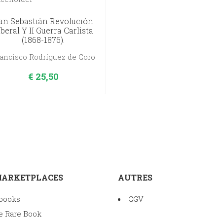
an Sebastián Revolución
iberal Y II Guerra Carlista
(1868-1876).
ancisco Rodríguez de Coro
€
25,50
MARKETPLACES
AUTRES
books
CGV
e Rare Book