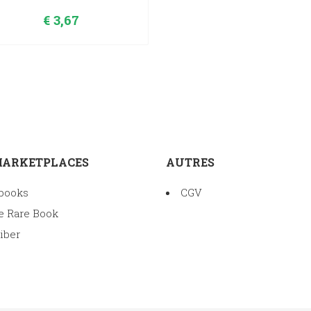
€
3,67
MARKETPLACES
AUTRES
books
CGV
e Rare Book
iber