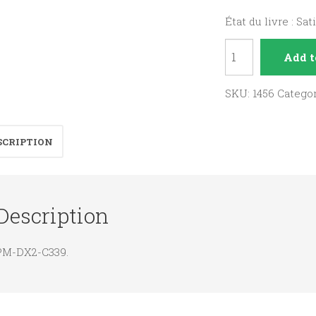
État du livre : Sat
L'apostolat
Add t
sacerdotal
quantity
SKU:
1456
Catego
SCRIPTION
Description
PM-DX2-C339.