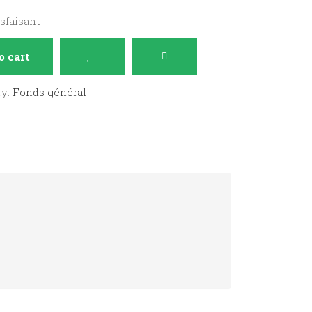
isfaisant
o cart
ry:
Fonds général