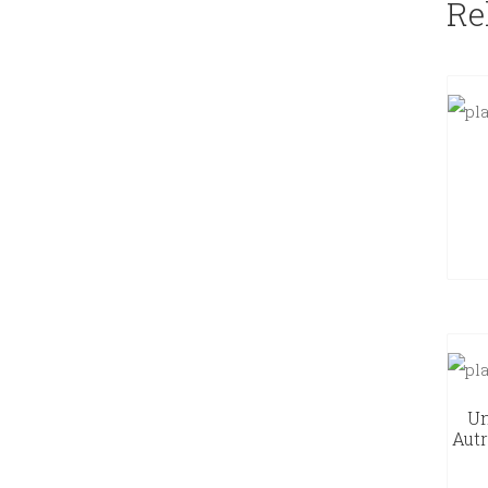
Re
Un
Autr