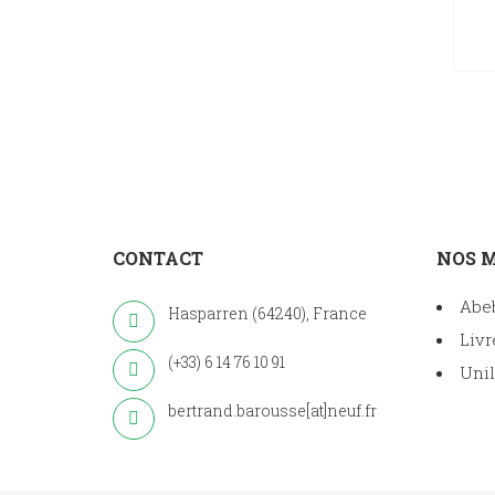
CONTACT
NOS 
Abe
Hasparren (64240), France
Livr
(+33) 6 14 76 10 91
Unil
bertrand.barousse[at]neuf.fr