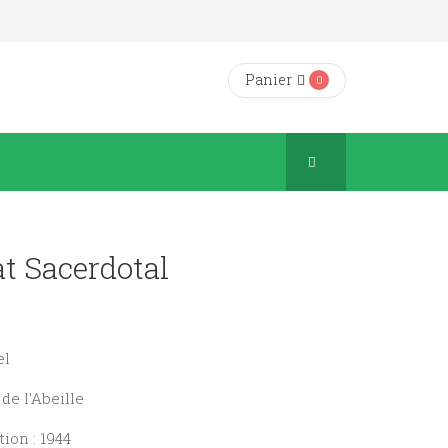
Panier
0
at Sacerdotal
el
 de l'Abeille
ion : 1944