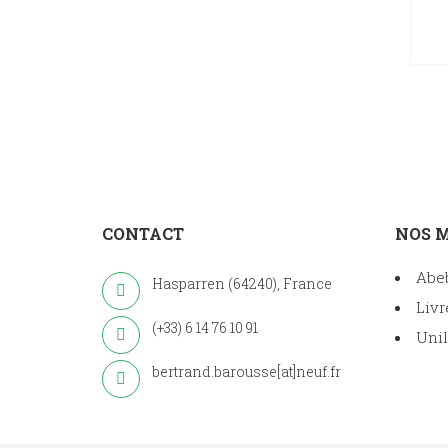
CONTACT
NOS 
Abe
Hasparren (64240), France
Livr
(+33) 6 14 76 10 91
Unil
bertrand.barousse[at]neuf.fr