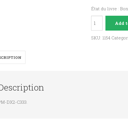
État du livre : Bo
L'amour
Add t
en
toutes
SKU:
1154
Categor
lettres
quantity
SCRIPTION
Description
PM-DX2-C333.