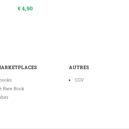
€
4,90
MARKETPLACES
AUTRES
books
CGV
e Rare Book
iber