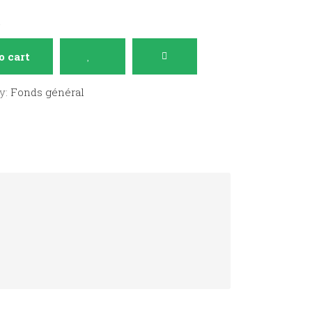
n
o cart
y:
Fonds général