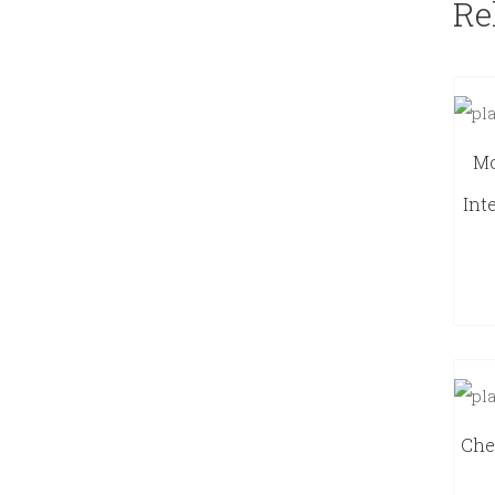
Re
Mo
Int
Che