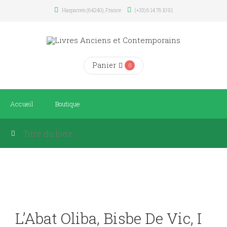
Hasparren (64240), France
(+33) 6 14 76 10 91
Panier
0
Accueil
Boutique
L’Abat Oliba, Bisbe De Vic, I