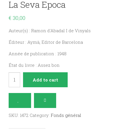
La Seva Epoca
€
30,00
Auteur(s) : Ramon d'Abadal I de Vinyals
Éditeur : Aymà, Editor de Barcelona
Année de publication : 1948
État du livre : Assez bon
L'Abat
Add to cart
Oliba,
Bisbe
de
Vic,
SKU:
1472
Category:
Fonds général
I
la