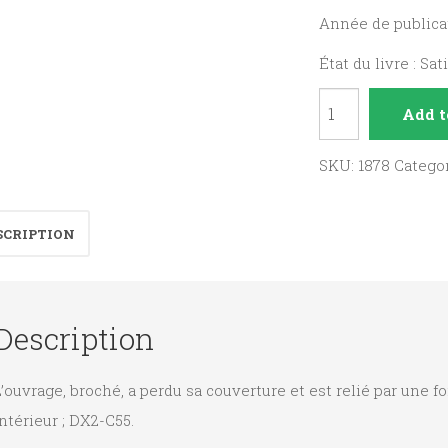
Année de publicat
État du livre : Sat
La
Add t
Vie
de
SKU:
1878
Catego
Monseigneur
Borderies,
SCRIPTION
Evêque
de
Versailles
Description
quantity
’ouvrage, broché, a perdu sa couverture et est relié par une fo
ntérieur ; DX2-C55.