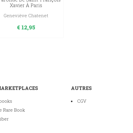
Xavier À Paris
Geneviève Chatenet
€
12,95
MARKETPLACES
AUTRES
books
CGV
e Rare Book
iber