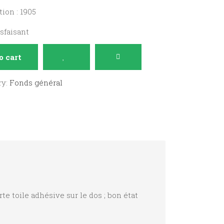
ion : 1905
isfaisant
o cart
ry:
Fonds général
rte toile adhésive sur le dos ; bon état