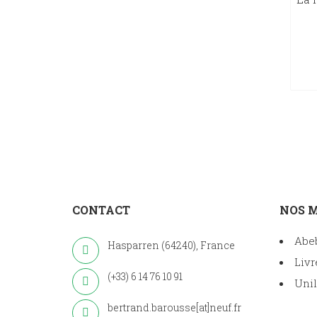
CONTACT
NOS 
Abe
Hasparren (64240), France
Livr
(+33) 6 14 76 10 91
Unil
bertrand.barousse[at]neuf.fr