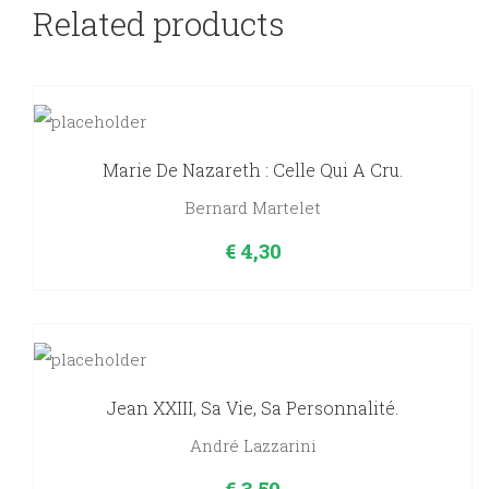
quantity
Related products
Marie De Nazareth : Celle Qui A Cru.
Bernard Martelet
€
4,30
Jean XXIII, Sa Vie, Sa Personnalité.
André Lazzarini
€
3,50