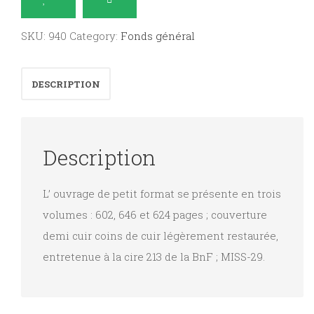
selon
la
SKU:
940
Category:
Fonds général
Vulgate,
traduite
DESCRIPTION
en
Fraçais,
avec
Description
des
notes
L’ ouvrage de petit format se présente en trois
:
volumes : 602, 646 et 624 pages ; couverture
Ancien
demi cuir coins de cuir légèrement restaurée,
Testament
entretenue à la cire 213 de la BnF ; MISS-29.
;
trois
volumes.