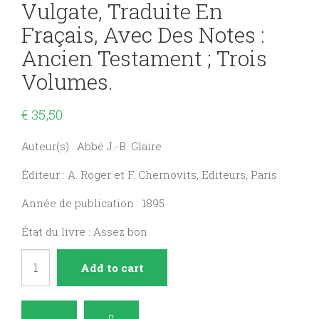
Vulgate, Traduite En
Fraçais, Avec Des Notes :
Ancien Testament ; Trois
Volumes.
€
35,50
Auteur(s) : Abbé J.-B. Glaire
Éditeur : A. Roger et F. Chernovits, Editeurs, Paris
Année de publication : 1895
État du livre : Assez bon
La
Add to cart
Sainte
Bible