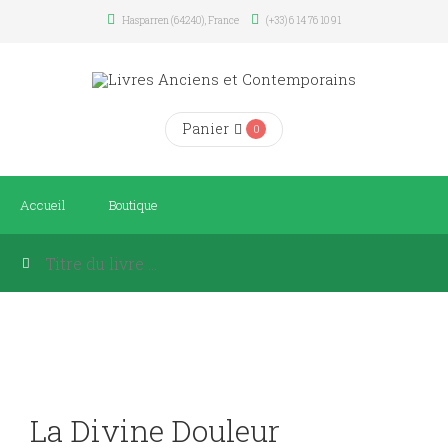
Hasparren (64240), France
(+33) 6 14 76 10 91
Panier
0
Accueil
Boutique
La Divine Douleur