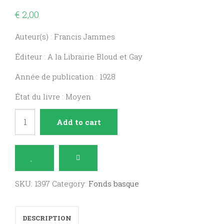
€
2,00
Auteur(s) : Francis Jammes
Éditeur : A la Librairie Bloud et Gay
Année de publication : 1928
État du livre : Moyen
La
Add to cart
Divine
douleur
quantity
SKU:
1397
Category:
Fonds basque
DESCRIPTION