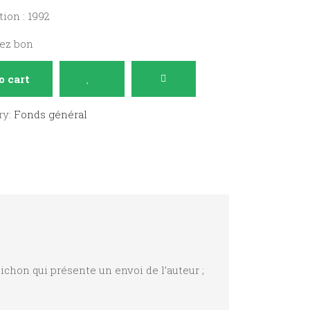
ion : 1992
sez bon
o cart
ry:
Fonds général
ichon qui présente un envoi de l’auteur ;