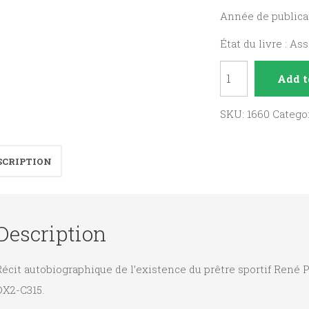
Année de publicat
État du livre : As
La
Add t
Course
de
SKU:
1660
Catego
ma
vie
SCRIPTION
:
Souvenirs
d'un
Description
prêtre
sportif
écit autobiographique de l’existence du prêtre sportif René P
quantity
DX2-C315.