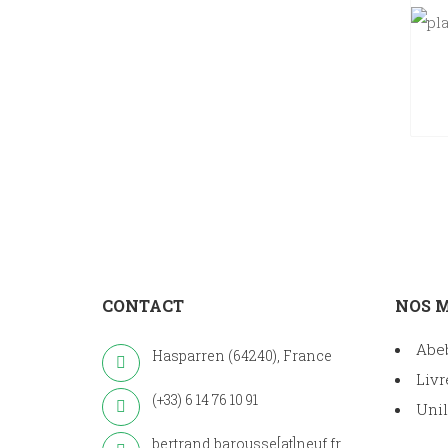
CONTACT
NOS 
Abe
Hasparren (64240), France
Livr
(+33) 6 14 76 10 91
Unil
bertrand.barousse[at]neuf.fr