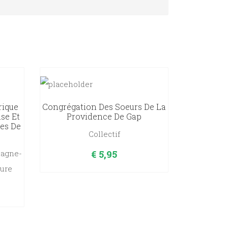
rique
Congrégation Des Soeurs De La
ise Et
Providence De Gap
es De
Collectif
€
5,95
lagne-
sure