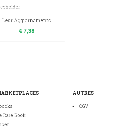
Leur Aggiornamento
€
7,38
MARKETPLACES
AUTRES
books
CGV
e Rare Book
iber