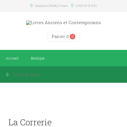
Hasparren (64240), France
(+33) 6 14 76 10 91
Panier
0
Accueil
Boutique
La Correrie