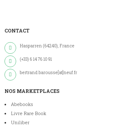
CONTACT
Hasparren (64240), France
(+33) 6 14 76 10 91
bertrand.barousse[at]neuf.fr
NOS MARKETPLACES
Abebooks
Livre Rare Book
Uniliber