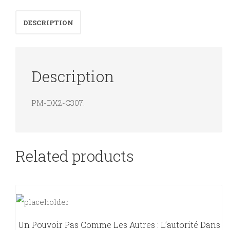
Charité
DESCRIPTION
du
Sacré-
Coeur
Description
de
Jésus.
PM-DX2-C307.
quantity
Related products
Un Pouvoir Pas Comme Les Autres : L’autorité Dans