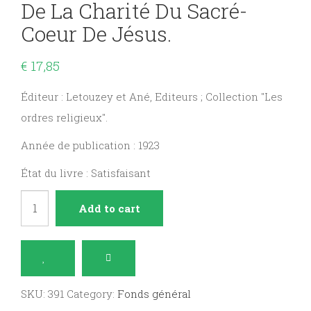
De La Charité Du Sacré-
Coeur De Jésus.
€
17,85
Éditeur : Letouzey et Ané, Editeurs ; Collection "Les
ordres religieux".
Année de publication : 1923
État du livre : Satisfaisant
La
Add to cart
Congrégation
des
Filles
de
SKU:
391
Category:
Fonds général
la