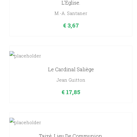
L’Eglise.
M.-A. Santaner
€
3,67
Le Cardinal Saliège
Jean Guitton
€
17,85
Taizé, Lieu De Communion.