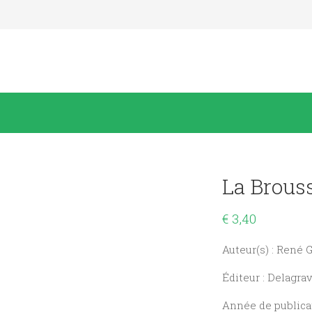
La Brouss
€
3,40
Auteur(s) : René G
Éditeur : Delagra
Année de publicat