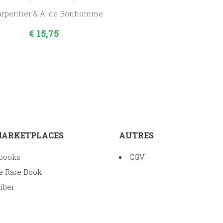
Carpentier & A. de Bonhomme
€
15,75
MARKETPLACES
AUTRES
books
CGV
e Rare Book
iber