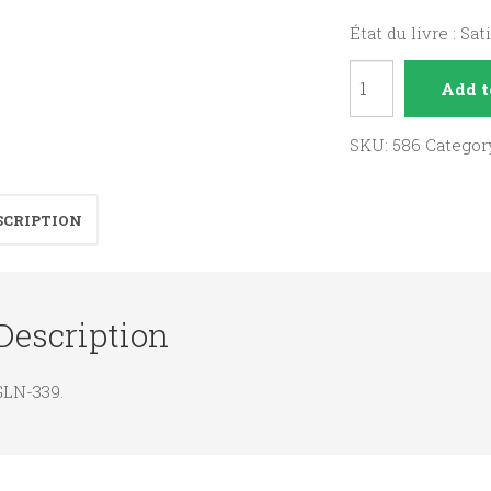
État du livre : Sat
La
Add t
brousse
et
SKU:
586
Categor
la
bête
SCRIPTION
quantity
Description
GLN-339.