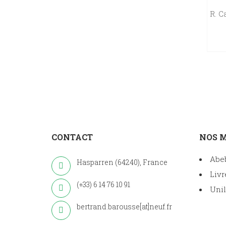
R. 
CONTACT
NOS 
Abe
Hasparren (64240), France
Livr
(+33) 6 14 76 10 91
Unil
bertrand.barousse[at]neuf.fr