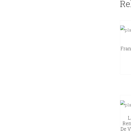
Re
Fran
L
Ren
De Va