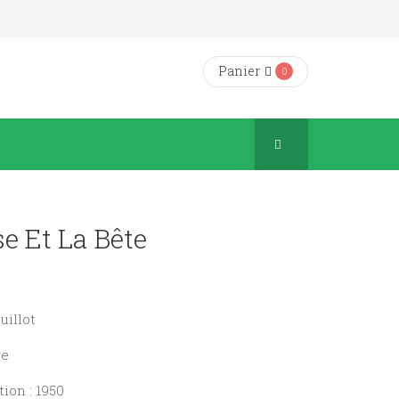
Panier
0
e Et La Bête
uillot
ve
ion : 1950