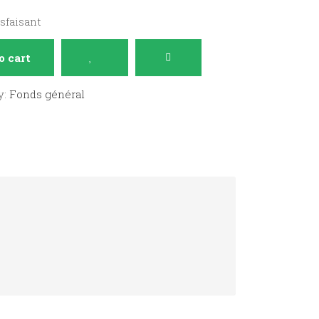
isfaisant
o cart
y:
Fonds général