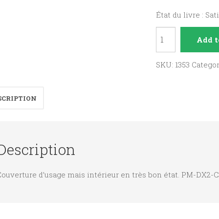
État du livre : Sat
La
Add t
Bretagne
quantity
SKU:
1353
Catego
SCRIPTION
Description
Couverture d’usage mais intérieur en très bon état. PM-DX2-C