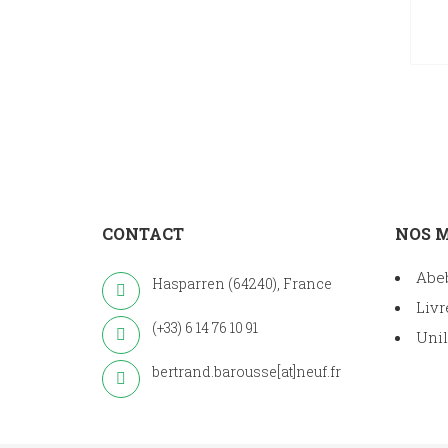
CONTACT
NOS 
Abe
Hasparren (64240), France
Livr
(+33) 6 14 76 10 91
Unil
bertrand.barousse[at]neuf.fr