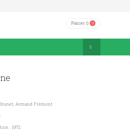
Panier
0
gne
r Brunet, Armand Frémont
e
ion : 1972