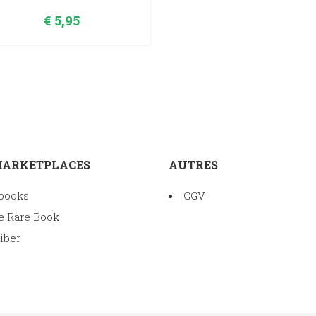
€
5,95
MARKETPLACES
AUTRES
books
CGV
e Rare Book
iber