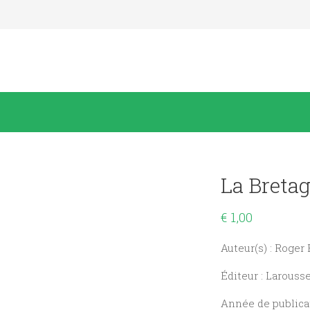
La Breta
€
1,00
Auteur(s) : Roge
Éditeur : Larouss
Année de publicat