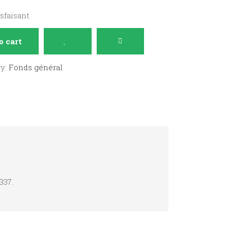
isfaisant
o cart
ry:
Fonds général
337.