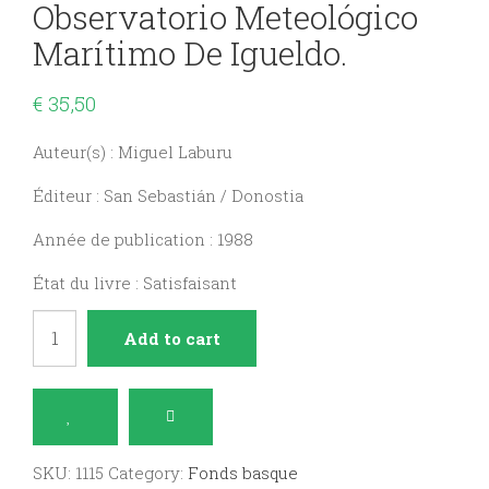
Observatorio Meteológico
Marítimo De Igueldo.
€
35,50
Auteur(s) : Miguel Laburu
Éditeur : San Sebastián / Donostia
Année de publication : 1988
État du livre : Satisfaisant
Juan
Add to cart
Miguel
Orcolaga
y
el
SKU:
1115
Category:
Fonds basque