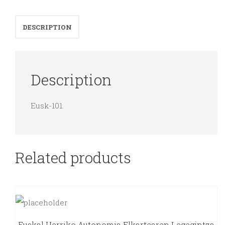
observatorio
meteológico
DESCRIPTION
marítimo
de
Igueldo.
Description
quantity
Eusk-101.
Related products
Euskal Herriko Autonomia Elkartearen Legegintza