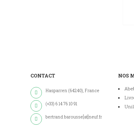
CONTACT
NOS 
Abe
Hasparren (64240), France
Livr
(+33) 6 14 76 10 91
Unil
bertrand.barousse[at]neuf.fr