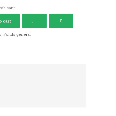
isfaisant
o cart
y:
Fonds général