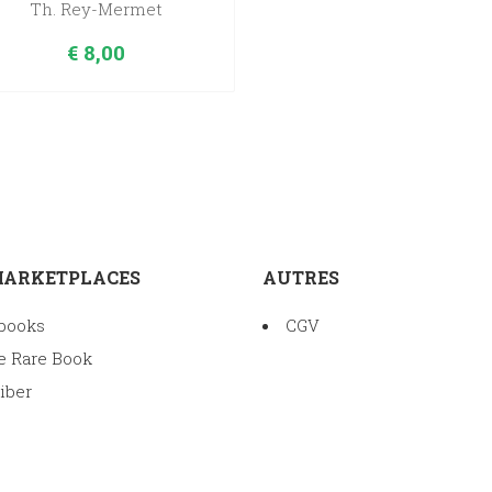
Th. Rey-Mermet
€
8,00
MARKETPLACES
AUTRES
books
CGV
e Rare Book
iber