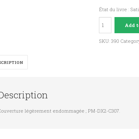
État du livre : Sat
Jésus
Add t
et
les
SKU:
390
Categor
quatre
évangiles.
SCRIPTION
quantity
Description
Couverture légèrement endommagée ; PM-DX2-C307.