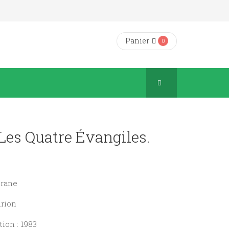
Panier
0
Les Quatre Évangiles.
Drane
urion
ion : 1983