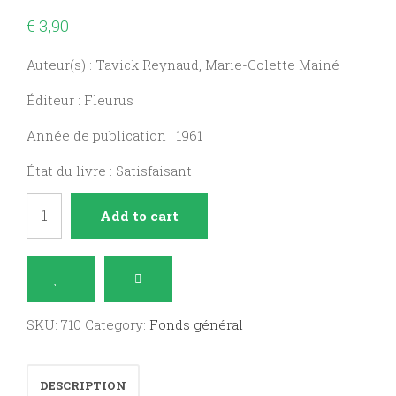
€
3,90
Auteur(s) : Tavick Reynaud, Marie-Colette Mainé
Éditeur : Fleurus
Année de publication : 1961
État du livre : Satisfaisant
Histoires
Add to cart
à
jouer
quantity
SKU:
710
Category:
Fonds général
DESCRIPTION