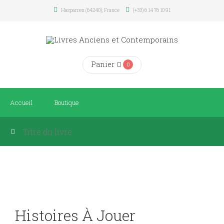
Hasparren (64240), France
(+33) 6 14 76 10 91
Panier
0
Accueil
Boutique
Histoires À Jouer