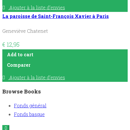
Ajouter à la liste d’envies
La paroisse de Saint-François Xavier à Paris
Geneviève Chatenet
€
12,95
Add to cart
Comparer
Ajouter à la liste d’envies
Browse Books
Fonds général
Fonds basque