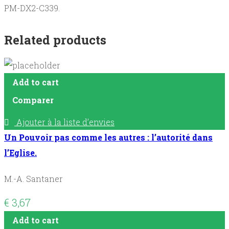
PM-DX2-C339.
Related products
Add to cart
Comparer
Ajouter à la liste d’envies
Un Pouvoir pas comme les autres : l’autorité dans
l’Eglise.
M.-A. Santaner
€
3,67
Add to cart