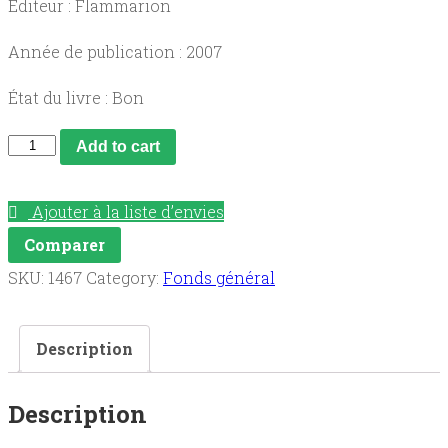
Éditeur : Flammarion
Année de publication : 2007
État du livre : Bon
Guide
Add to cart
GF
de
Ajouter à la liste d’envies
l'enseignant
Comparer
2007-
SKU:
1467
Category:
Fonds général
2008
lycées,
Description
6
séquences
Description
pédagogiques.
quantity