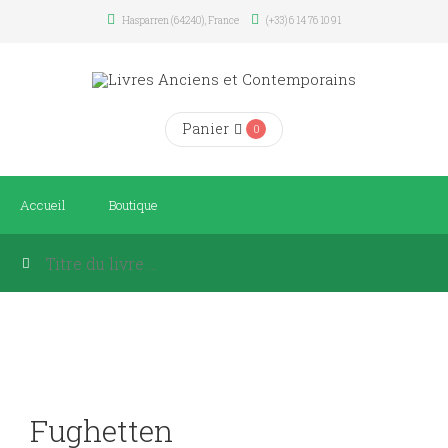
Hasparren (64240), France
(+33) 6 14 76 10 91
Panier
0
Accueil
Boutique
Fughetten