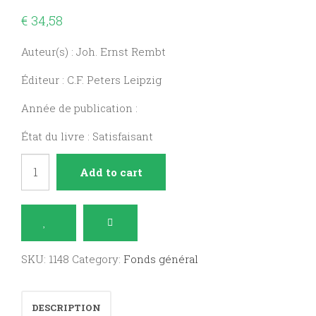
€
34,58
Auteur(s) : Joh. Ernst Rembt
Éditeur : C.F. Peters Leipzig
Année de publication :
État du livre : Satisfaisant
Fughetten
Add to cart
quantity
SKU:
1148
Category:
Fonds général
DESCRIPTION