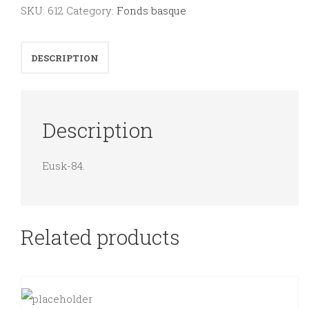
del
SKU:
612
Category:
Fonds basque
estatuto
de
DESCRIPTION
Gernika.
quantity
Description
Eusk-84.
Related products