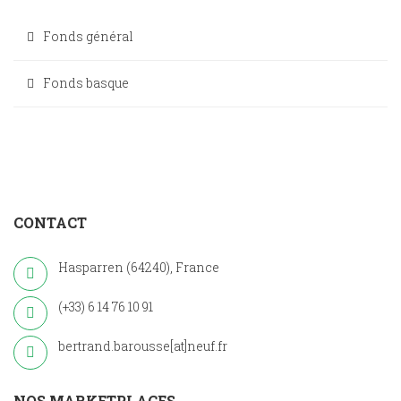
Fonds général
Fonds basque
CONTACT
Hasparren (64240), France
(+33) 6 14 76 10 91
bertrand.barousse[at]neuf.fr
NOS MARKETPLACES