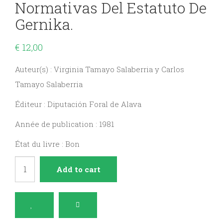
Normativas Del Estatuto De
Gernika.
€
12,00
Auteur(s) : Virginia Tamayo Salaberria y Carlos
Tamayo Salaberria
Éditeur : Diputación Foral de Alava
Année de publication : 1981
État du livre : Bon
Fuentes
Add to cart
documentales
y
normativas