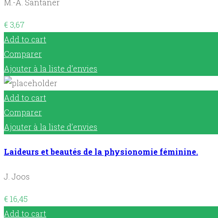
M.-A. Santaner
€
3,67
Add to cart
Comparer
Ajouter à la liste d’envies
Add to cart
Comparer
Ajouter à la liste d’envies
Laideurs et beautés de la physionomie féminine.
J. Joos
€
16,45
Add to cart