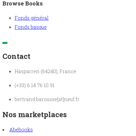
Browse Books
Fonds général
Fonds basque
Contact
Hasparren (64240), France
(+33) 6 14 76 10 91
bertrand.barousse[at]neuf.fr
Nos marketplaces
Abebooks