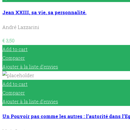
Jean XXIII, sa vie, sa personnalité.
André Lazzarini
€
3,50
Add to cart
Comparer
Ajouter à la liste d’envies
Add to cart
Comparer
Ajouter à la liste d’envies
Un Pouvoir pas comme les autres : l’autorité dans l’Eg