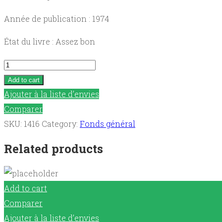
Année de publication : 1974
État du livre : Assez bon
Flâneries
quantity
Add to cart
Ajouter à la liste d’envies
Comparer
SKU:
1416
Category:
Fonds général
Related products
Add to cart
Comparer
Ajouter à la liste d’envies