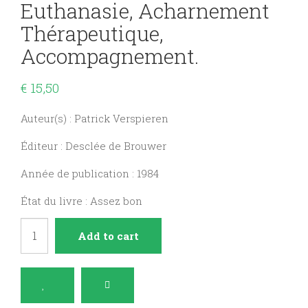
Euthanasie, Acharnement
Thérapeutique,
Accompagnement.
€
15,50
Auteur(s) : Patrick Verspieren
Éditeur : Desclée de Brouwer
Année de publication : 1984
État du livre : Assez bon
Face
Add to cart
à
celui
qui