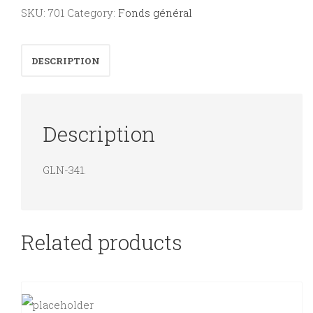
meurt,
SKU:
701
Category:
Fonds général
euthanasie,
acharnement
DESCRIPTION
thérapeutique,
accompagnement.
quantity
Description
GLN-341.
Related products