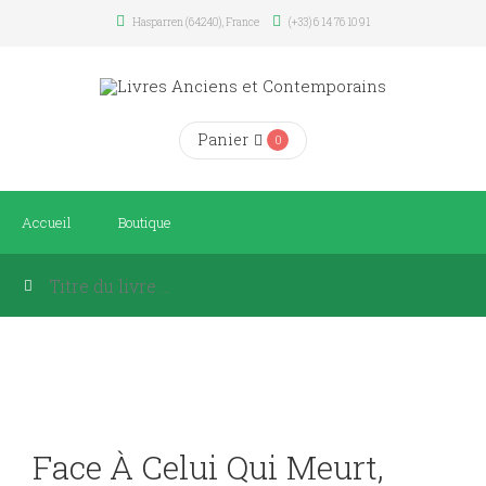
Hasparren (64240), France
(+33) 6 14 76 10 91
Panier
0
Accueil
Boutique
Face À Celui Qui Meurt,