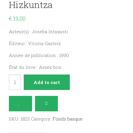
Hizkuntza
€
19,00
Auteur(s) : Joseba Intxausti
Éditeur : Vitoria-Gasteiz
Année de publication : 1990
État du livre : Assez bon
Euskara
Add to cart
euskaldunon
hizkuntza
quantity
SKU:
1825
Category:
Fonds basque