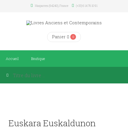
Hasparren (64240), France
(+33) 6 14 76 10 91
Panier
0
Accueil
Boutique
Euskara Euskaldunon