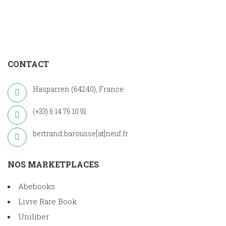
CONTACT
Hasparren (64240), France
(+33) 6 14 76 10 91
bertrand.barousse[at]neuf.fr
NOS MARKETPLACES
Abebooks
Livre Rare Book
Uniliber