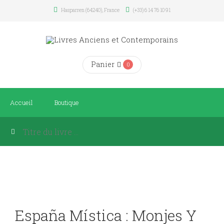
Hasparren (64240), France
(+33) 6 14 76 10 91
Panier
0
Accueil
Boutique
España Mística : Monjes Y