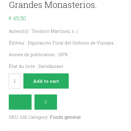
Grandes Monasterios.
€
45,50
Auteur(s) : Teodoro Martínez, s. j.
Éditeur : Diputación Foral del Señorío de Vizcaya
Année de publication : 1978
État du livre : Satisfaisant
España
Add to cart
mística
:
monjes
y
SKU:
616
Category:
Fonds général
grandes
monasterios.