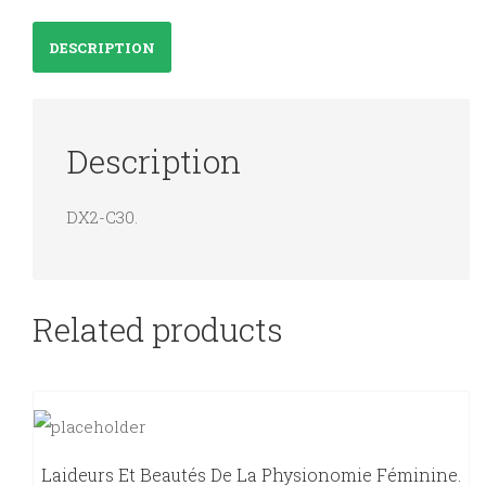
de
DESCRIPTION
travail
Année
1961-
Description
1962
quantity
DX2-C30.
Related products
Laideurs Et Beautés De La Physionomie Féminine.