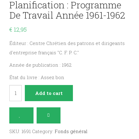
Planification : Programme
De Travail Année 1961-1962
€
12,95
Éditeur : Centre Chrétien des patrons et dirigeants
d'entreprise français "C. F. P. C."
Année de publication : 1962
État du livre : Assez bon
Entreprise
Add to cart
privée
et
planification
:
SKU:
1691
Category:
Fonds général
Programme