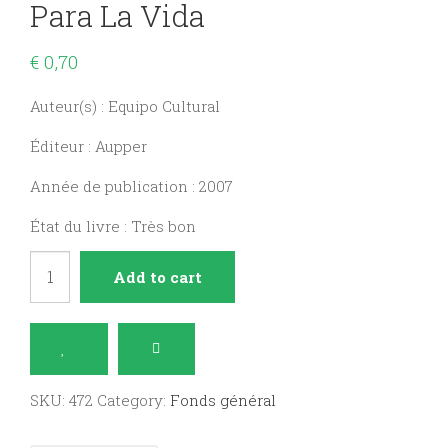
Para La Vida
€
0,70
Auteur(s) : Equipo Cultural
Éditeur : Aupper
Année de publication : 2007
État du livre : Très bon
El
Add to cart
agua
recurso
necesario
para
SKU:
472
Category:
Fonds général
la
vida