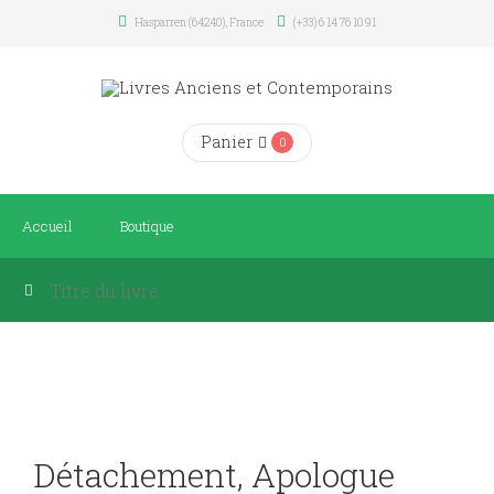
Hasparren (64240), France
(+33) 6 14 76 10 91
Panier
0
Accueil
Boutique
Détachement, Apologue