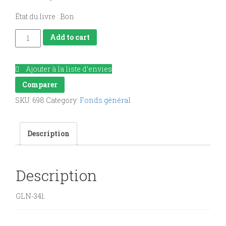
État du livre : Bon
De
Add to cart
la
foi
Ajouter à la liste d’envies
et
Comparer
de
SKU:
698
Category:
Fonds général
la
joie
Description
quantity
Description
GLN-341.