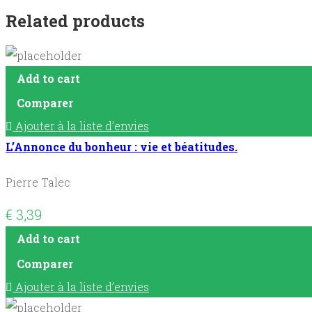
Related products
Add to cart
Comparer
Ajouter à la liste d’envies
L’Annonce du bonheur : vie et béatitudes.
Pierre Talec
€
3,39
Add to cart
Comparer
Ajouter à la liste d’envies