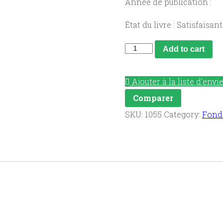
Année de publication :
État du livre : Satisfaisant
Contacts
Add to cart
avec
le
Ajouter à la liste d’envi
monde
Comparer
:
SKU:
1055
Category:
Fond
voici
la
Hollande.
quantity