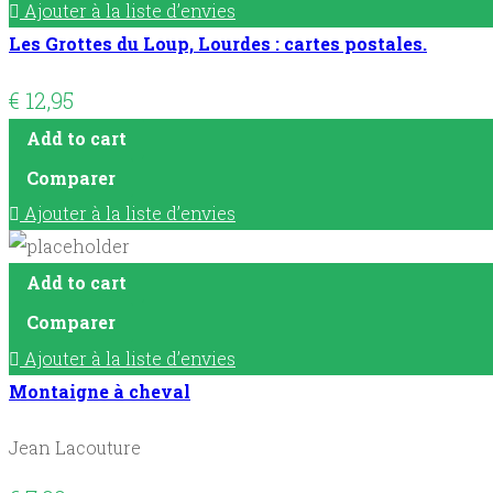
Ajouter à la liste d’envies
Les Grottes du Loup, Lourdes : cartes postales.
€
12,95
Add to cart
Comparer
Ajouter à la liste d’envies
Add to cart
Comparer
Ajouter à la liste d’envies
Montaigne à cheval
Jean Lacouture