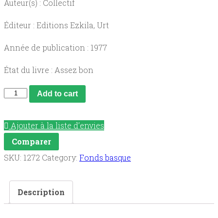
Auteur(s) : Collectif
Éditeur : Editions Ezkila, Urt
Année de publication : 1977
État du livre : Assez bon
Centenaire
Add to cart
de
Belloc
Ajouter à la liste d’envies
1875-
Comparer
1975
SKU:
1272
Category:
Fonds basque
(supplément
à
Description
Corde
Magno