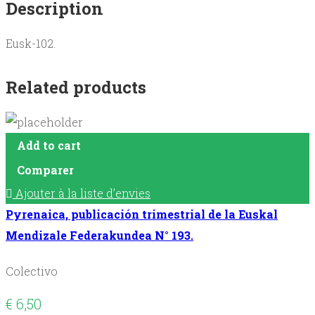
Description
N°
83).
Eusk-102.
quantity
Related products
Add to cart
Comparer
Ajouter à la liste d’envies
Pyrenaica, publicación trimestrial de la Euskal
Mendizale Federakundea N° 193.
Colectivo
€
6,50