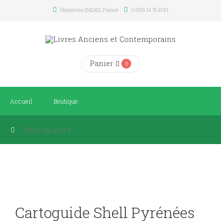
Hasparren (64240), France
(+33) 6 14 76 10 91
Panier
0
Accueil
Boutique
Cartoguide Shell Pyrénées