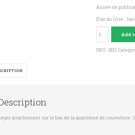
Année de publicat
État du livre : Sat
Billère,
Add t
hier
village,
SKU:
1821
Catego
ville
aujourd'hui.
SCRIPTION
quantity
Description
éger arrachement sur le bas de la quatrième de couverture ; b