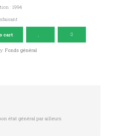
ion : 1994
isfaisant
o cart
ry:
Fonds général
on état général par ailleurs.