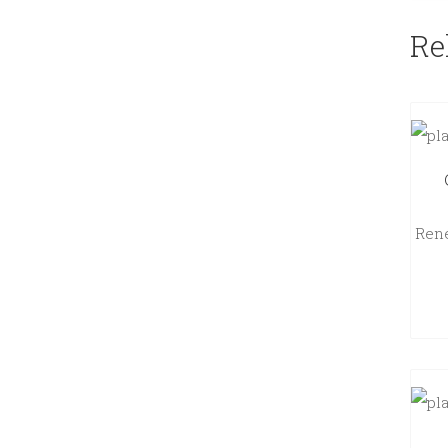
Re
René