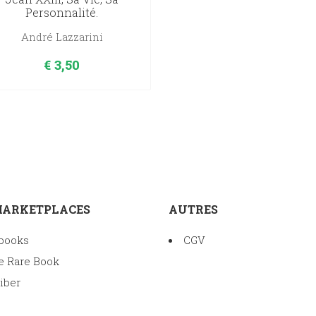
Personnalité.
André Lazzarini
€
3,50
MARKETPLACES
AUTRES
books
CGV
e Rare Book
iber