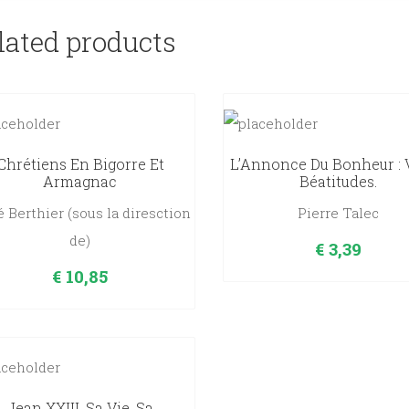
lated products
Chrétiens En Bigorre Et
L’Annonce Du Bonheur : V
Armagnac
Béatitudes.
 Berthier (sous la diresction
Pierre Talec
de)
€
3,39
€
10,85
Jean XXIII, Sa Vie, Sa