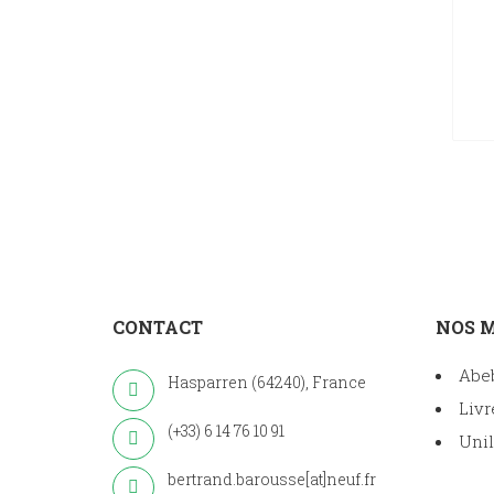
CONTACT
NOS 
Abe
Hasparren (64240), France
Livr
(+33) 6 14 76 10 91
Unil
bertrand.barousse[at]neuf.fr