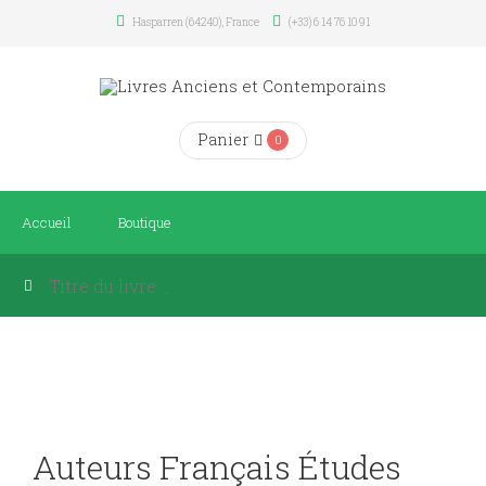
Hasparren (64240), France
(+33) 6 14 76 10 91
Panier
0
Accueil
Boutique
Auteurs Français Études