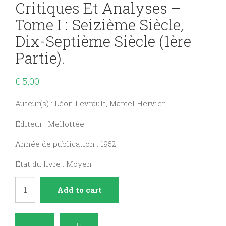
Critiques Et Analyses –
Tome I : Seizième Siècle,
Dix-Septième Siècle (1ère
Partie).
€
5,00
Auteur(s) : Léon Levrault, Marcel Hervier
Éditeur : Mellottée
Année de publication : 1952
État du livre : Moyen
Auteurs
Add to cart
français
études