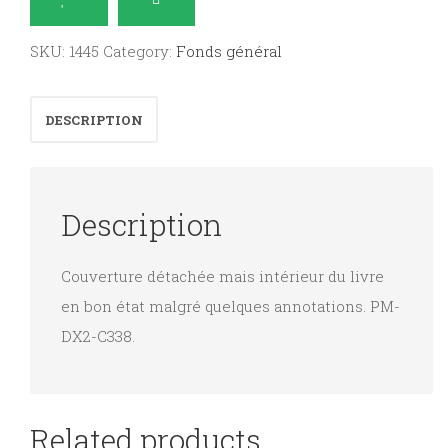
critiques
et
SKU:
1445
Category:
Fonds général
analyses
-
DESCRIPTION
tome
I
:
Description
seizième
siècle,
Couverture détachée mais intérieur du livre
dix-
en bon état malgré quelques annotations. PM-
septième
DX2-C338.
siècle
(1ère
partie).
quantity
Related products