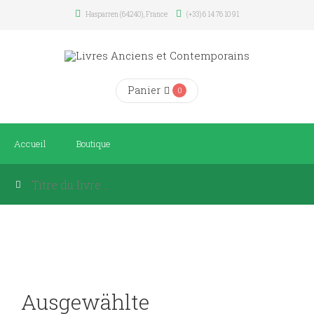
Hasparren (64240), France
(+33) 6 14 76 10 91
Panier
0
Accueil
Boutique
Ausgewählte