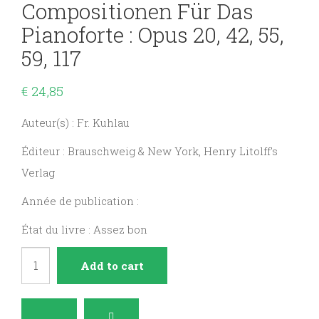
Compositionen Für Das
Pianoforte : Opus 20, 42, 55,
59, 117
€
24,85
Auteur(s) : Fr. Kuhlau
Éditeur : Brauschweig & New York, Henry Litolff's
Verlag
Année de publication :
État du livre : Assez bon
Ausgewählte
Add to cart
Compositionen
für