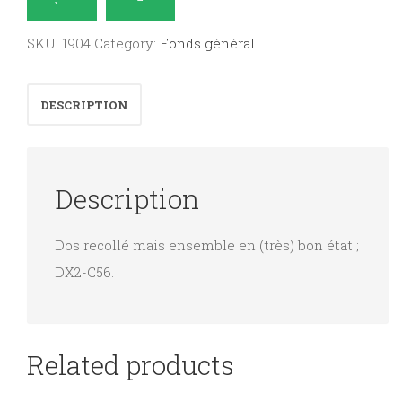
das
pianoforte
SKU:
1904
Category:
Fonds général
:
opus
DESCRIPTION
20,
42,
55,
Description
59,
117
Dos recollé mais ensemble en (très) bon état ;
quantity
DX2-C56.
Related products