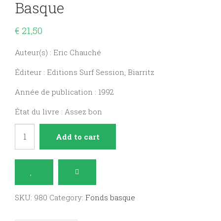
Basque
€
21,50
Auteur(s) : Eric Chauché
Éditeur : Editions Surf Session, Biarritz
Année de publication : 1992
État du livre : Assez bon
Argia,
Add to cart
lumières
en
Pays
Basque
SKU:
980
Category:
Fonds basque
quantity