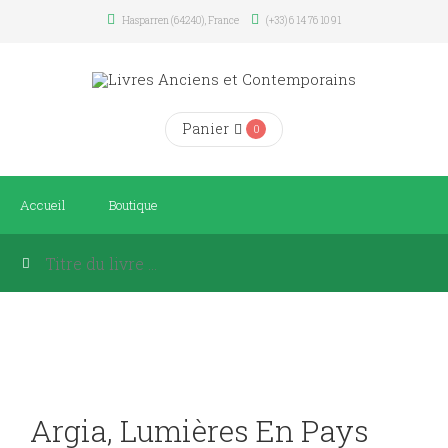
Hasparren (64240), France
(+33) 6 14 76 10 91
Panier
0
Accueil
Boutique
Argia, Lumières En Pays