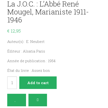
La J.O.C. : L’Abbé René
Mougel, Marianiste 1911-
1946
€
12,95
Auteur(s) : E. Neubert
Éditeur : Alsatia Paris
Année de publication : 1954
État du livre : Assez bon
Apôtre
Add to cart
de
la
Vierge