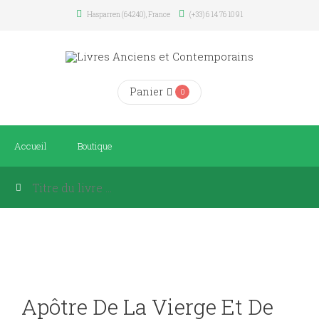
Hasparren (64240), France
(+33) 6 14 76 10 91
Panier
0
Accueil
Boutique
Apôtre De La Vierge Et De