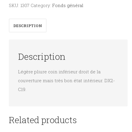
et
SKU:
1307
Category:
Fonds général
de
la
DESCRIPTION
J.O.C.
:
L'Abbé
Description
René
Mougel,
Légère pliure coin inférieur droit de la
Marianiste
couverture mais très bon état intérieur. DX2-
1911-
C19.
1946
quantity
Related products