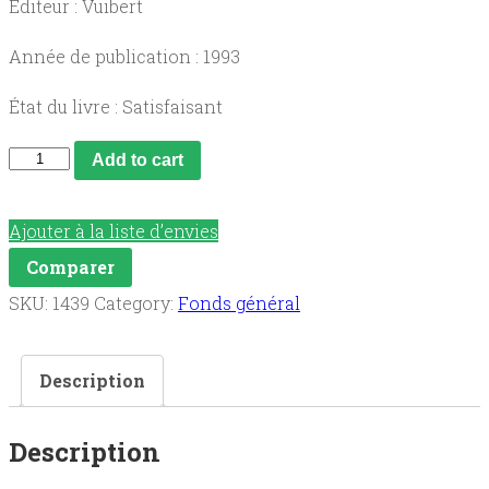
Éditeur : Vuibert
Année de publication : 1993
État du livre : Satisfaisant
Annales
Add to cart
brevet
1994,
Ajouter à la liste d’envies
français
Comparer
toutes
SKU:
1439
Category:
Fonds général
séries
(sujets).
Description
quantity
Description