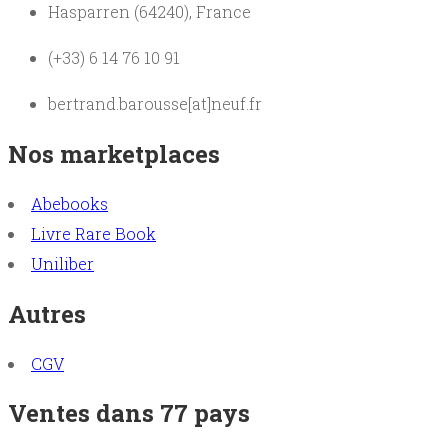
Hasparren (64240), France
(+33) 6 14 76 10 91
bertrand.barousse[at]neuf.fr
Nos marketplaces
Abebooks
Livre Rare Book
Uniliber
Autres
CGV
Ventes dans 77 pays