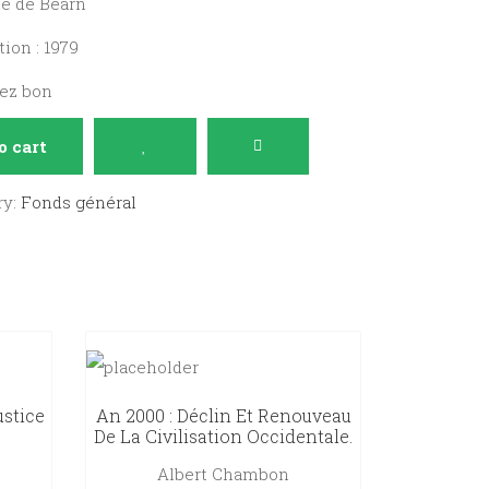
ie de Béarn
ion : 1979
sez bon
o cart
ry:
Fonds général
ustice
An 2000 : Déclin Et Renouveau
De La Civilisation Occidentale.
Albert Chambon