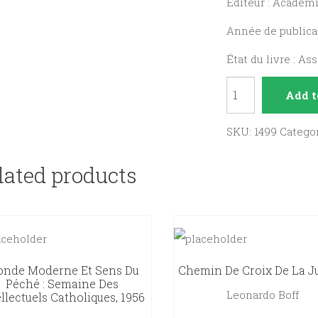
Éditeur : Académ
Année de publicat
État du livre : As
Albert
Add t
Einstein,
Copernic
SKU:
1499
Catego
du
lated products
XXe
siècle
51879-
1955).
quantity
nde Moderne Et Sens Du
Chemin De Croix De La J
Péché : Semaine Des
Leonardo Boff
ellectuels Catholiques, 1956