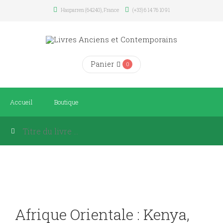
Hasparren (64240), France
(+33) 6 14 76 10 91
Panier
0
Accueil
Boutique
Afrique Orientale : Kenya,