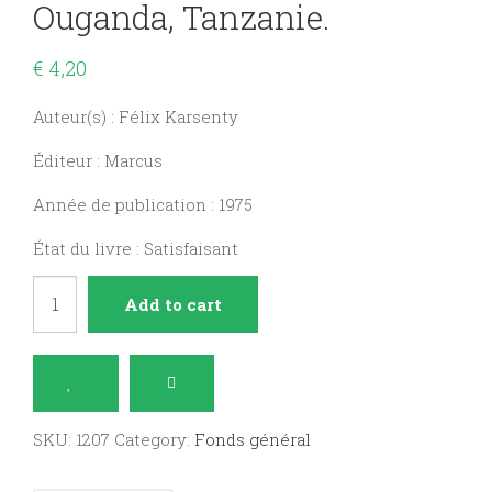
Ouganda, Tanzanie.
€
4,20
Auteur(s) : Félix Karsenty
Éditeur : Marcus
Année de publication : 1975
État du livre : Satisfaisant
Afrique
Add to cart
Orientale
:
Kenya,
Ouganda,
SKU:
1207
Category:
Fonds général
Tanzanie.
quantity