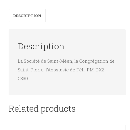
l'abbé
J.
DESCRIPTION
M.
de
la
Description
Mennais.
quantity
La Société de Saint-Méen, la Congrégation de
Saint-Pierre, l’Apostasie de Féli. PM-DX2-
C330.
Related products