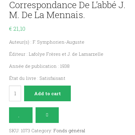
Correspondance De L’abbé J.
M. De La Mennais.
€
21,10
Auteur(s) : F. Symphorien-Auguste
Éditeur : Lafolye Frères et J. de Lamarzelle
Année de publication : 1938
État du livre : Satisfaisant
A
Add to cart
travers
la
correspondance
de
SKU:
1073
Category:
Fonds général