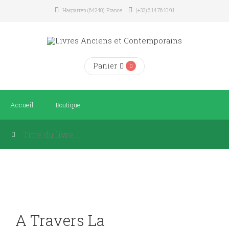
Hasparren (64240), France
(+33) 6 14 76 10 91
Panier
0
Accueil
Boutique
A Travers La