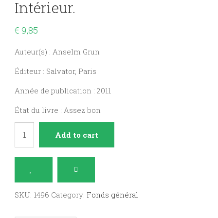
Intérieur.
€
9,85
Auteur(s) : Anselm Grun
Éditeur : Salvator, Paris
Année de publication : 2011
État du livre : Assez bon
A
Add to cart
la
recherche
de
l'or
SKU:
1496
Category:
Fonds général
intérieur.
quantity