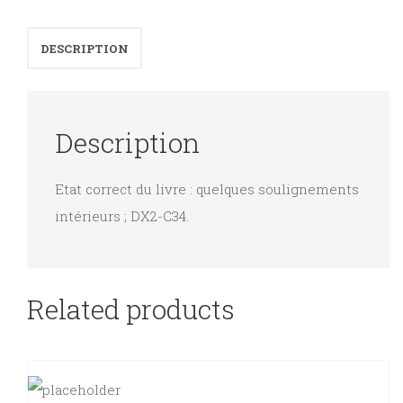
fêtes
Année
DESCRIPTION
B
quantity
Description
Etat correct du livre : quelques soulignements
intérieurs ; DX2-C34.
Related products