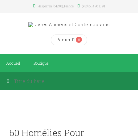
Hasparren (64240), France
(+33) 6 14 76 10 91
Panier
0
Accueil
Boutique
60 Homélies Pour