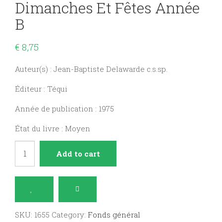
Dimanches Et Fêtes Année
B
€
8,75
Auteur(s) : Jean-Baptiste Delawarde c.s.sp.
Éditeur : Téqui
Année de publication : 1975
État du livre : Moyen
60
Add to cart
Homélies
pour
dimanches
et
SKU:
1655
Category:
Fonds général