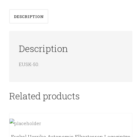
vasca
Gure
DESCRIPTION
herriaren
lehen
urratsak
Description
quantity
EUSK-50.
Related products
Euskal Herriko Autonomia Elkartearen Legegintza