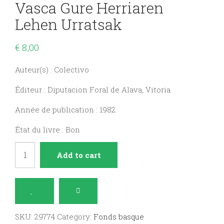
Vasca Gure Herriaren
Lehen Urratsak
€
8,00
Auteur(s) : Colectivo
Éditeur : Diputacion Foral de Alava, Vitoria
Année de publication : 1982
État du livre : Bon
150
Add to cart
mil
años
de
prehistoria
SKU:
29774
Category:
Fonds basque