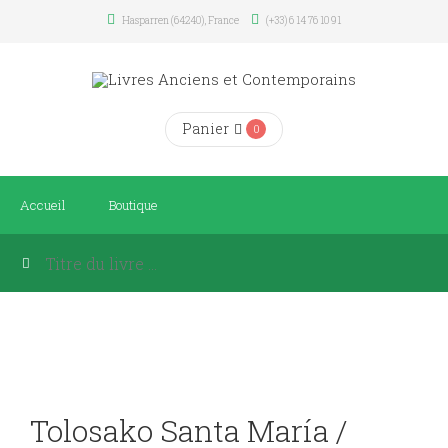
Hasparren (64240), France
(+33) 6 14 76 10 91
Panier
0
Accueil
Boutique
Tolosako Santa María /