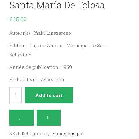
Santa María De Tolosa
€
15,00
Auteur(s) : Iñaki Linazaroso
Éditeur : Caja de Ahorros Municipal de San
Sebastian.
Année de publication : 1989
État du livre : Assez bon
Tolosako
Add to cart
Santa
María
/
Santa
SKU:
124
Category:
Fonds basque
María