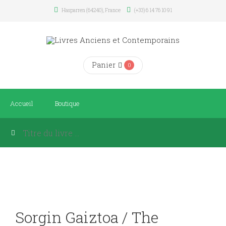
Hasparren (64240), France
(+33) 6 14 76 10 91
Panier
0
Accueil
Boutique
Sorgin Gaiztoa / The