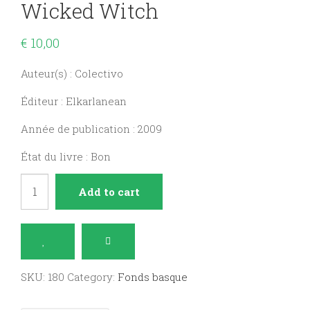
Wicked Witch
€
10,00
Auteur(s) : Colectivo
Éditeur : Elkarlanean
Année de publication : 2009
État du livre : Bon
Sorgin
Add to cart
gaiztoa
/
the
wicked
SKU:
180
Category:
Fonds basque
witch
quantity