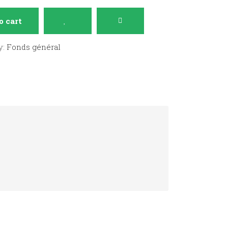
o cart
y:
Fonds général