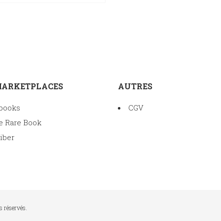
MARKETPLACES
AUTRES
books
CGV
e Rare Book
iber
s réservés.