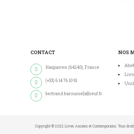
CONTACT
NOS 
Abe
Hasparren (64240), France
Livr
(+33) 6 14 76 10 91
Unil
bertrand.barousse[at]neuf.fr
Copyright © 2022 Livres Anciens et Contemporains. Tous droit