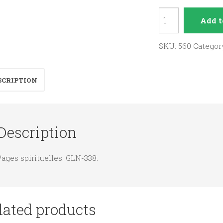
Seigneur
Add t
qui
êtes-
SKU:
560
Categor
vous
?
SCRIPTION
quantity
Description
ages spirituelles. GLN-338.
lated products