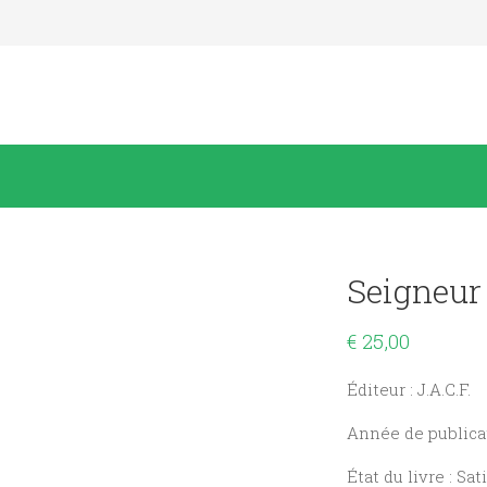
Seigneur
€
25,00
Éditeur : J.A.C.F.
Année de publicat
État du livre : Sat