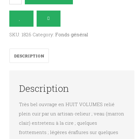
Bible
contenant
l'Ancien
et
SKU:
1826
Category:
Fonds général
le
Nouveau
DESCRIPTION
Testament
avec
une
Description
traduction
française
Très bel ouvrage en HUIT VOLUMES relié
en
plein cuir par un artisan-relieur ; veau (marron
forme
clair) entretenu à la cire ; quelques
de
frottements ; légères éraflures sur quelques
paraphrase