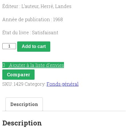
Éditeur : L'auteur, Herré, Landes
Année de publication : 1968
État du livre : Satisfaisant
Saint
Add to cart
Luperc
d'Eauze,
Ajouter à la liste d’envies
patron
Comparer
du
SKU:
1429
Category:
Fonds général
Gabardan
quantity
Description
Description